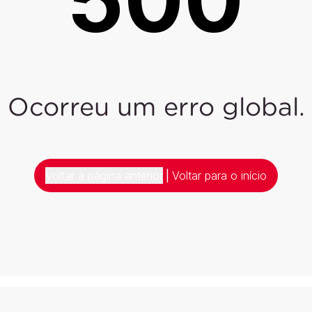
Ocorreu um erro global.
Voltar à página anterior
|
Voltar para o início