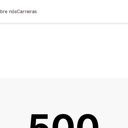
bre nós
Carreiras
500