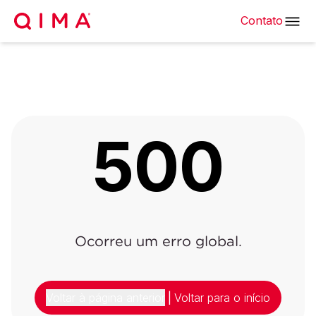
Contato
500
Ocorreu um erro global.
Voltar à página anterior
|
Voltar para o início