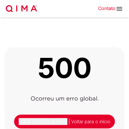
Contato
500
Ocorreu um erro global.
Voltar à página anterior
|
Voltar para o início