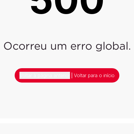
Ocorreu um erro global.
Voltar à página anterior
|
Voltar para o início