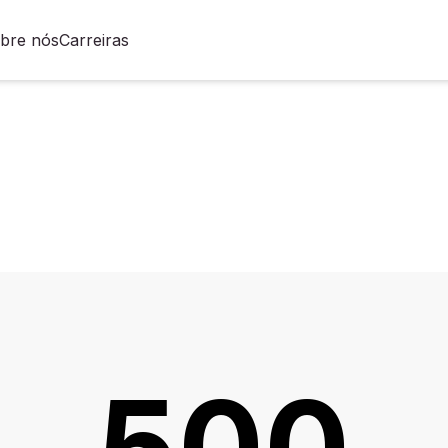
bre nós
Carreiras
500