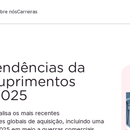
bre nós
Carreiras
endências da
suprimentos
2025
alisa os mais recentes
s globais de aquisição, incluindo uma
2025 em meio a guerras comerciais