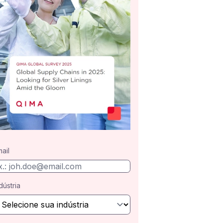
ail
dústria