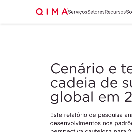
Serviços
Setores
Recursos
So
Cenário e t
cadeia de 
global em 
Este relatório de pesquisa an
desenvolvimentos nos padrõe
perspectiva cautelosa para 