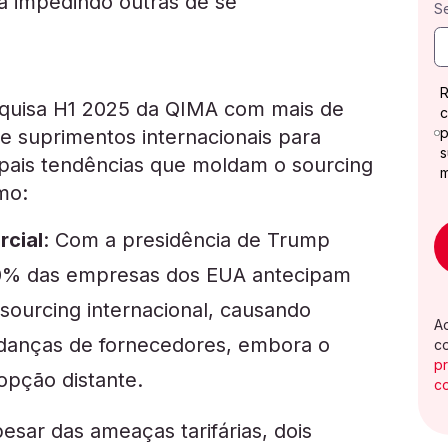
á impedindo outras de se
S
R
squisa H1 2025 da QIMA com mais de
c
p
 suprimentos internacionais para
s
cipais tendências que moldam o sourcing
mo:
rcial
: Com a presidência de Trump
0% das empresas dos EUA antecipam
 sourcing internacional, causando
A
anças de fornecedores, embora o
c
p
opção distante.
c
pesar das ameaças tarifárias, dois