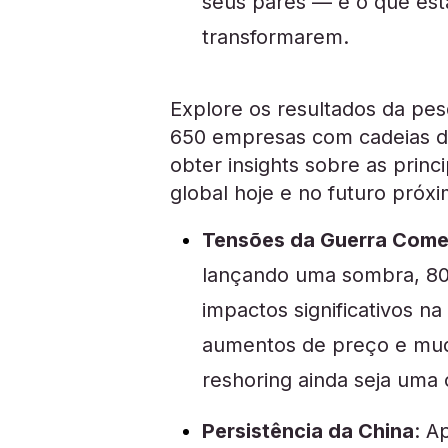
seus pares — e o que est
transformarem.
Explore os resultados da pe
650 empresas com cadeias de
obter insights sobre as prin
global hoje e no futuro próxi
Tensões da Guerra Come
lançando uma sombra, 8
impactos significativos na
aumentos de preço e mud
reshoring ainda seja uma 
Persistência da China
: A