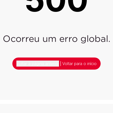
Ocorreu um erro global.
Voltar à página anterior
|
Voltar para o início