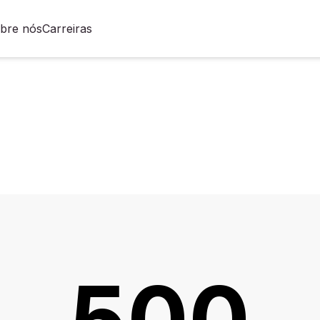
bre nós
Carreiras
500