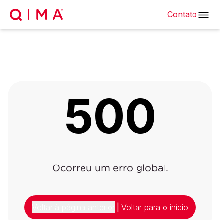
Contato
500
Ocorreu um erro global.
Voltar à página anterior
|
Voltar para o início