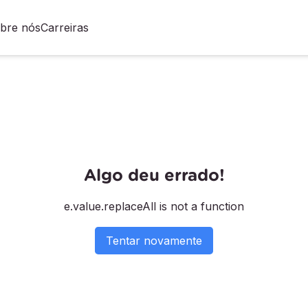
bre nós
Carreiras
Algo deu errado!
e.value.replaceAll is not a function
Tentar novamente