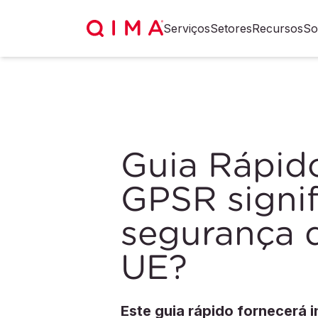
Serviços
Setores
Recursos
So
Guia Rápid
GPSR signif
segurança 
UE?
Este guia rápido fornecerá 