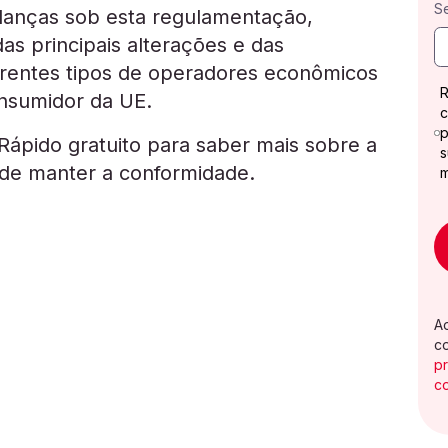
S
anças sob esta regulamentação,
as principais alterações e das
ferentes tipos de operadores econômicos
R
nsumidor da UE.
c
p
ápido gratuito para saber mais sobre a
s
e manter a conformidade.
A
c
p
c