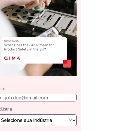
ail
dústria