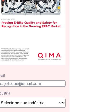
ail
dústria