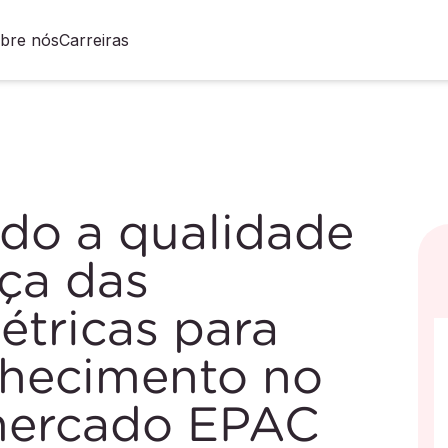
bre nós
Carreiras
o a qualidade
ça das
létricas para
nhecimento no
mercado EPAC