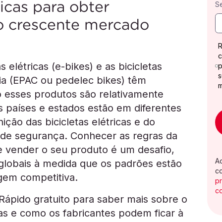
ricas para obter
S
o crescente mercado
R
c
s elétricas (e-bikes) e as bicicletas
p
s
gia (EPAC ou pedelec bikes) têm
 esses produtos são relativamente
 países e estados estão em diferentes
ição das bicicletas elétricas e do
de segurança. Conhecer as regras da
 vender o seu produto é um desafio,
A
globais à medida que os padrões estão
c
gem competitiva.
p
c
Rápido gratuito para saber mais sobre o
cas e como os fabricantes podem ficar à