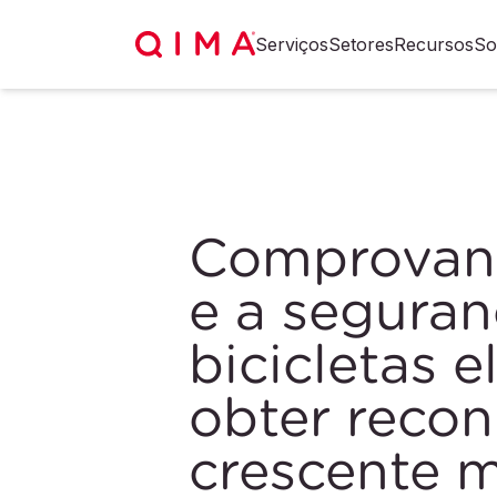
Serviços
Setores
Recursos
So
Comprovand
e a seguran
bicicletas e
obter reco
crescente 