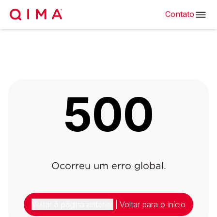
Contato
500
Ocorreu um erro global.
Voltar à página anterior
|
Voltar para o início