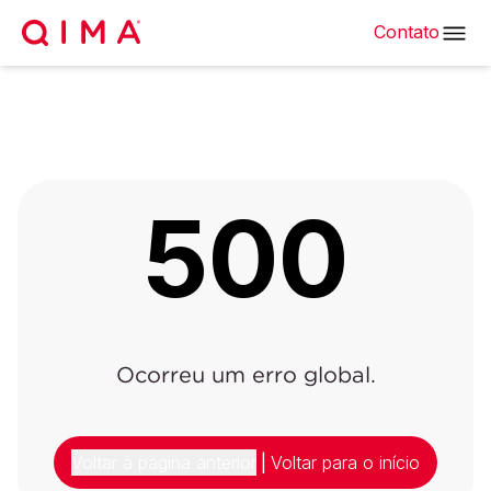
Contato
500
Ocorreu um erro global.
Voltar à página anterior
|
Voltar para o início