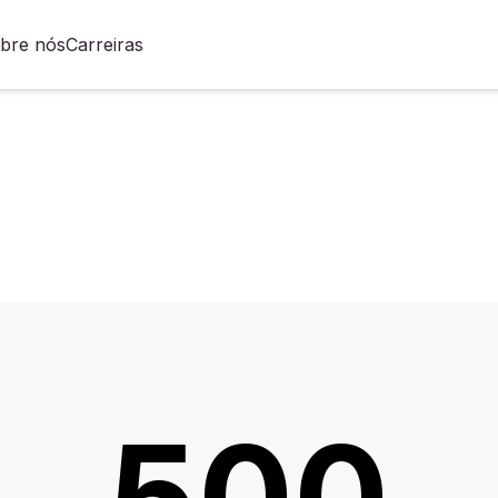
bre nós
Carreiras
500