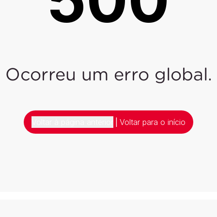
Ocorreu um erro global.
Voltar à página anterior
|
Voltar para o início