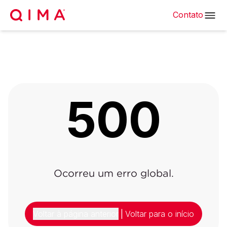
Contato
500
Ocorreu um erro global.
Voltar à página anterior
|
Voltar para o início