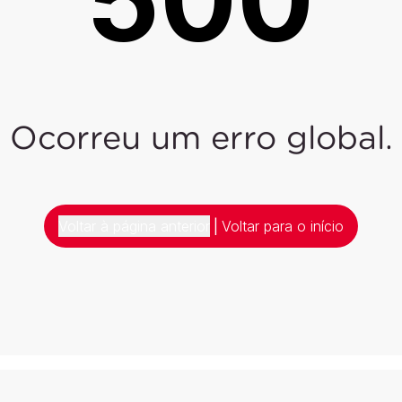
Ocorreu um erro global.
Voltar à página anterior
|
Voltar para o início