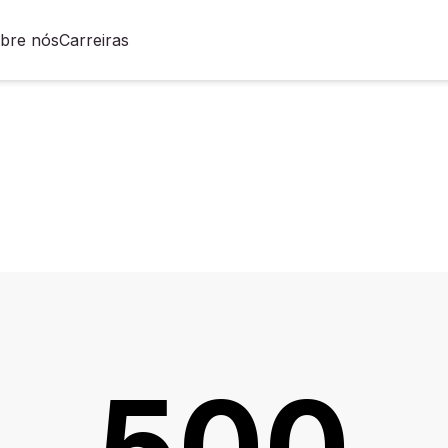
bre nós
Carreiras
500