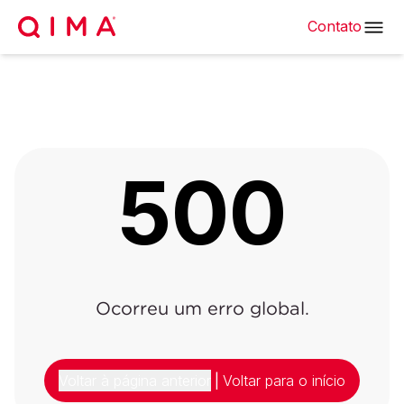
Contato
500
Ocorreu um erro global.
Voltar à página anterior
|
Voltar para o início