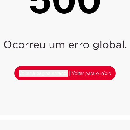
Ocorreu um erro global.
Voltar à página anterior
|
Voltar para o início