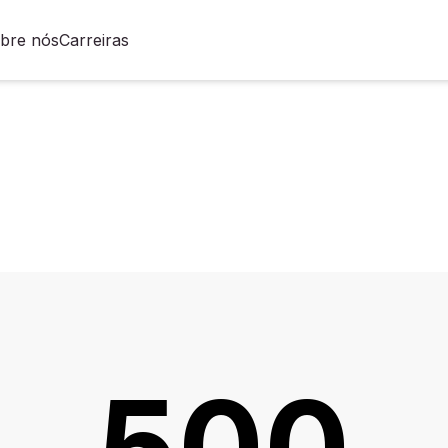
bre nós
Carreiras
500